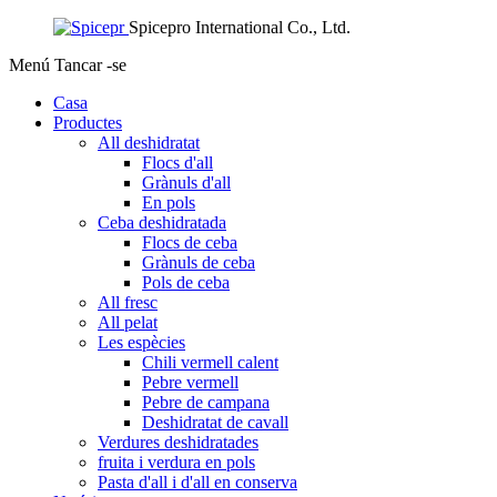
Spicepro International Co., Ltd.
Menú
Tancar -se
Casa
Productes
All deshidratat
Flocs d'all
Grànuls d'all
En pols
Ceba deshidratada
Flocs de ceba
Grànuls de ceba
Pols de ceba
All fresc
All pelat
Les espècies
Chili vermell calent
Pebre vermell
Pebre de campana
Deshidratat de cavall
Verdures deshidratades
fruita i verdura en pols
Pasta d'all i d'all en conserva