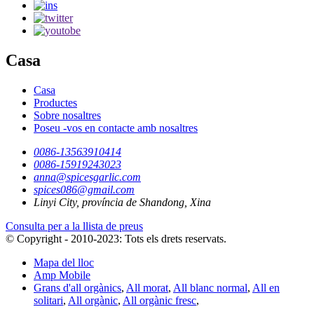
Casa
Casa
Productes
Sobre nosaltres
Poseu -vos en contacte amb nosaltres
0086-13563910414
0086-15919243023
anna@spicesgarlic.com
spices086@gmail.com
Linyi City, província de Shandong, Xina
Consulta per a la llista de preus
© Copyright - 2010-2023: Tots els drets reservats.
Mapa del lloc
Amp Mobile
Grans d'all orgànics
,
All morat
,
All blanc normal
,
All en
solitari
,
All orgànic
,
All orgànic fresc
,