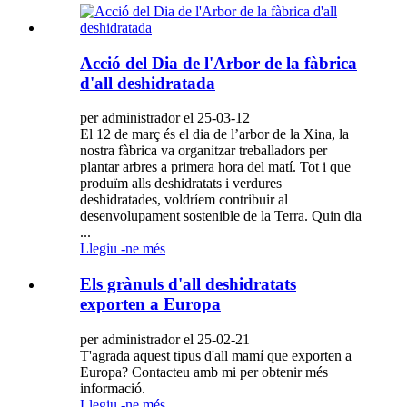
Acció del Dia de l'Arbor de la fàbrica
d'all deshidratada
per administrador el 25-03-12
El 12 de març és el dia de l’arbor de la Xina, la
nostra fàbrica va organitzar treballadors per
plantar arbres a primera hora del matí. Tot i que
produïm alls deshidratats i verdures
deshidratades, voldríem contribuir al
desenvolupament sostenible de la Terra. Quin dia
...
Llegiu -ne més
Els grànuls d'all deshidratats
exporten a Europa
per administrador el 25-02-21
T'agrada aquest tipus d'all mamí que exporten a
Europa? Contacteu amb mi per obtenir més
informació.
Llegiu -ne més