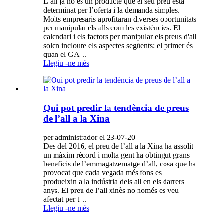
L’all ja no és un producte que el seu preu està
determinat per l’oferta i la demanda simples.
Molts empresaris aprofitaran diverses oportunitats
per manipular els alls com les existències. El
calendari i els factors per manipular els preus d'all
solen incloure els aspectes següents: el primer és
quan el GA ...
Llegiu -ne més
Qui pot predir la tendència de preus
de l’all a la Xina
per administrador el 23-07-20
Des del 2016, el preu de l’all a la Xina ha assolit
un màxim rècord i molta gent ha obtingut grans
beneficis de l’emmagatzematge d’all, cosa que ha
provocat que cada vegada més fons es
produeixin a la indústria dels all en els darrers
anys. El preu de l’all xinès no només es veu
afectat per t ...
Llegiu -ne més