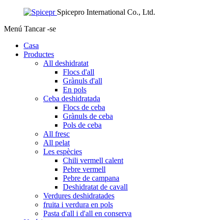
Spicepro International Co., Ltd.
Menú
Tancar -se
Casa
Productes
All deshidratat
Flocs d'all
Grànuls d'all
En pols
Ceba deshidratada
Flocs de ceba
Grànuls de ceba
Pols de ceba
All fresc
All pelat
Les espècies
Chili vermell calent
Pebre vermell
Pebre de campana
Deshidratat de cavall
Verdures deshidratades
fruita i verdura en pols
Pasta d'all i d'all en conserva