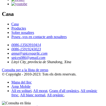
Casa
Casa
Productes
Sobre nosaltres
Poseu -vos en contacte amb nosaltres
0086-13563910414
0086-15919243023
anna@spicesgarlic.com
spices086@gmail.com
Linyi City, província de Shandong, Xina
Consulta per a la llista de preus
© Copyright - 2010-2023: Tots els drets reservats.
Mapa del lloc
Amp Mobile
All en solitari
,
All morat
,
Grans d'all orgànics
,
All orgànic
fresc
,
All blanc normal
,
All orgànic
,