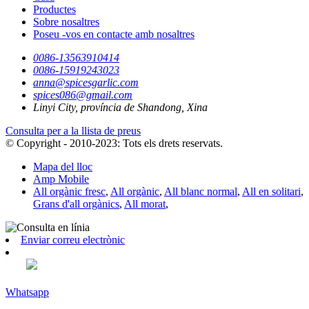
Productes
Sobre nosaltres
Poseu -vos en contacte amb nosaltres
0086-13563910414
0086-15919243023
anna@spicesgarlic.com
spices086@gmail.com
Linyi City, província de Shandong, Xina
Consulta per a la llista de preus
© Copyright - 2010-2023: Tots els drets reservats.
Mapa del lloc
Amp Mobile
All orgànic fresc
,
All orgànic
,
All blanc normal
,
All en solitari
,
Grans d'all orgànics
,
All morat
,
Enviar correu electrònic
Whatsapp