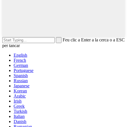
Feu clic a Enter a la cerca o a ESC
per tancar
English
French
German
Portuguese
Spanish
Russian
Japanese
Korean
Arabic
Irish
Greek
Turkish
Italian
Danish
Romanian