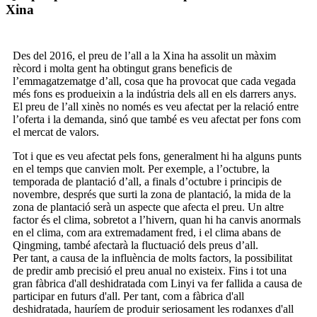
Xina
Des del 2016, el preu de l’all a la Xina ha assolit un màxim
rècord i molta gent ha obtingut grans beneficis de
l’emmagatzematge d’all, cosa que ha provocat que cada vegada
més fons es produeixin a la indústria dels all en els darrers anys.
El preu de l’all xinès no només es veu afectat per la relació entre
l’oferta i la demanda, sinó que també es veu afectat per fons com
el mercat de valors.
Tot i que es veu afectat pels fons, generalment hi ha alguns punts
en el temps que canvien molt. Per exemple, a l’octubre, la
temporada de plantació d’all, a finals d’octubre i principis de
novembre, després que surti la zona de plantació, la mida de la
zona de plantació serà un aspecte que afecta el preu. Un altre
factor és el clima, sobretot a l’hivern, quan hi ha canvis anormals
en el clima, com ara extremadament fred, i el clima abans de
Qingming, també afectarà la fluctuació dels preus d’all.
Per tant, a causa de la influència de molts factors, la possibilitat
de predir amb precisió el preu anual no existeix. Fins i tot una
gran fàbrica d'all deshidratada com Linyi va fer fallida a causa de
participar en futurs d'all. Per tant, com a fàbrica d'all
deshidratada, hauríem de produir seriosament les rodanxes d'all