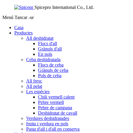
Spicepro International Co., Ltd.
Menú
Tancar -se
Casa
Productes
All deshidratat
Flocs d'all
Grànuls d'all
En pols
Ceba deshidratada
Flocs de ceba
Grànuls de ceba
Pols de ceba
All fresc
All pelat
Les espècies
Chili vermell calent
Pebre vermell
Pebre de campana
Deshidratat de cavall
Verdures deshidratades
fruita i verdura en pols
Pasta d'all i d'all en conserva